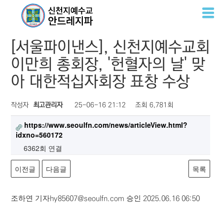
언론
진실
소통
홍보
언론
[서울파이낸스], 신천지예수교회
이만희 총회장, '헌혈자의 날' 맞
아 대한적십자회장 표창 수상
작성자
최고관리자
25-06-16 21:12
조회
6,781회
https://www.seoulfn.com/news/articleView.html?
idxno=560172
6362회 연결
이전글
다음글
목록
조하연 기자
승인
hy85607@seoulfn.com
2025.06.16 06:50