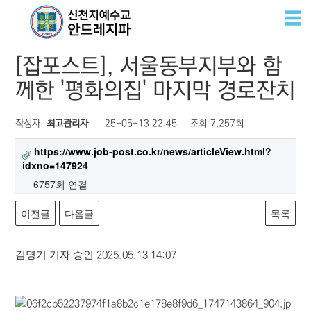
언론
진실
소통
홍보
언론
[잡포스트], 서울동부지부와 함
께한 '평화의집' 마지막 경로잔치
작성자
최고관리자
25-05-13 22:45
조회
7,257회
https://www.job-post.co.kr/news/articleView.html?
idxno=147924
6757회 연결
이전글
다음글
목록
김명기 기자 승인
2025.05.13 14:07