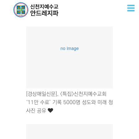
언론
언론
진실
소통
홍보
no image
[경상매일신문], <특집>신천지예수교회
‘11만 수료’ 기록 5000명 성도와 미래 청
사진 공유