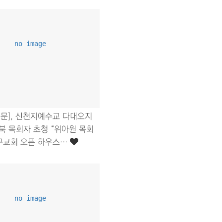
no image
문], 신천지예수교 다대오지
경북 목회자 초청 “위아원 목회
구교회 오픈 하우스…
no image