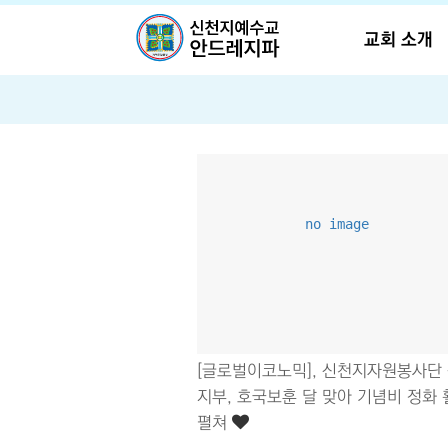
언론
교회 소개
no image
[글로벌이코노믹], 신천지자원봉사단
지부, 호국보훈 달 맞아 기념비 정화
펼쳐