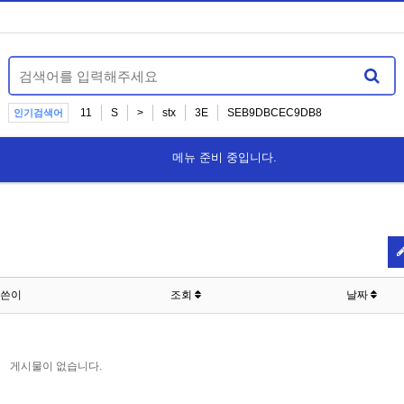
11
S
>
stx
3E
SEB9DBCEC9DB8
인기검색어
Ã­ÂÂ¬Ã¬â€ Å’Ã¬â€¹Â
메뉴 준비 중입니다.
쓴이
조회
날짜
게시물이 없습니다.