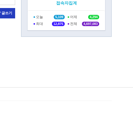
접속자집계
글쓰기
오늘
어제
5,109
4,294
최대
전체
12,875
4,697,083